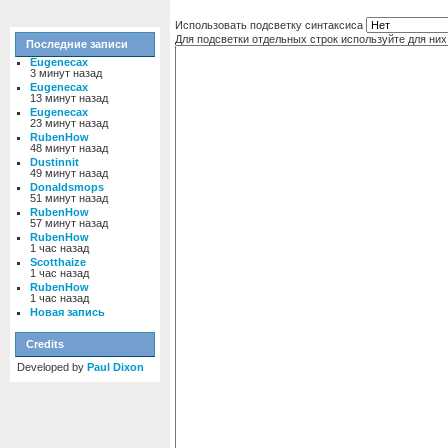
Использовать подсветку синтаксиса
Для подсветки отдельных строк используйте для н
Последние записи
Eugenecax
3 минут назад
Eugenecax
13 минут назад
Eugenecax
23 минут назад
RubenHow
48 минут назад
Dustinnit
49 минут назад
Donaldsmops
51 минут назад
RubenHow
57 минут назад
RubenHow
1 час назад
Scotthaize
1 час назад
RubenHow
1 час назад
Новая запись
Credits
Developed by
Paul Dixon